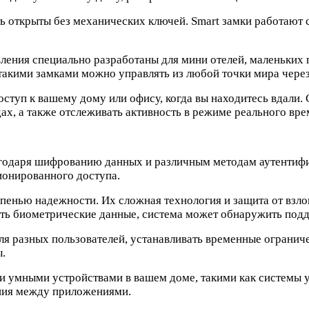
ть открыты без механических ключей. Smart замки работают
ния специально разработаны для мини отелей, маленьких го
акими замками можно управлять из любой точки мира через
оступ к вашему дому или офису, когда вы находитесь вдали
ах, а также отслеживать активность в режиме реального вре
годаря шифрованию данных и различным методам аутентифик
ионированного доступа.
енью надежности. Их сложная технология и защита от взло
ть биометрические данные, система может обнаружить подде
я разных пользователей, устанавливать временные огранич
ы.
и умными устройствами в вашем доме, такими как системы у
ния между приложениями.