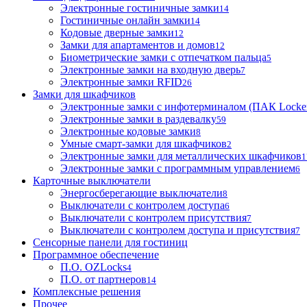
Электронные гостиничные замки
14
Гостиничные онлайн замки
14
Кодовые дверные замки
12
Замки для апартаментов и домов
12
Биометрические замки с отпечатком пальца
5
Электронные замки на входную дверь
7
Электронные замки RFID
26
Замки для шкафчиков
Электронные замки с инфотерминалом (ПАК Locke
Электронные замки в раздевалку
59
Электронные кодовые замки
8
Умные смарт-замки для шкафчиков
2
Электронные замки для металлических шкафчиков
1
Электронные замки с программным управлением
6
Карточные выключатели
Энергосберегающие выключатели
8
Выключатели с контролем доступа
6
Выключатели с контролем присутствия
7
Выключатели с контролем доступа и присутствия
7
Сенсорные панели для гостиниц
Программное обеспечение
П.О. OZLocks
4
П.О. от партнеров
14
Комплексные решения
Прочее