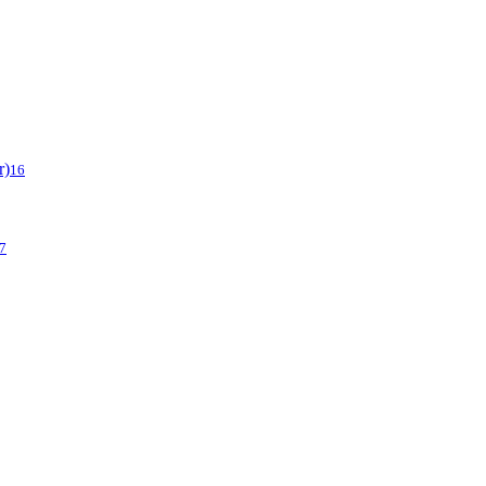
r)
16
7