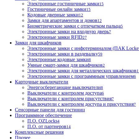
Электронные гостиничные замки
15
Гостиничные онлайн замки
15
Кодовые дверные замки
12
Замки для апартаментов и домов
12
Биометрические замки с отпечатком пальца
5
Электронные замки на входную дверь
7
Электронные замки RFID
27
Замки для шкафчиков
Электронные замки с инфотерминалом (ПАК Locke
Электронные замки в раздевалку
59
Электронные кодовые замки
8
Умные смарт-замки для шкафчиков
2
Электронные замки для металлических шкафчиков
1
Электронные замки с программным управлением
6
Карточные выключатели
Энергосберегающие выключатели
8
Выключатели с контролем доступа
6
Выключатели с контролем присутствия
7
Выключатели с контролем доступа и присутствия
7
Сенсорные панели для гостиниц
Программное обеспечение
П.О. OZLocks
4
П.О. от партнеров
14
Комплексные решения
Прочее