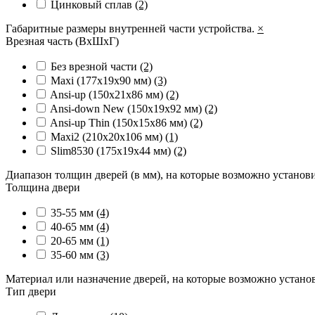
Цинковый сплав
(2)
Габаритные размеры внутренней части устройства.
×
Врезная часть (ВхШхГ)
Без врезной части
(2)
Maxi (177х19х90 мм)
(3)
Ansi-up (150х21х86 мм)
(2)
Ansi-down New (150х19х92 мм)
(2)
Ansi-up Thin (150х15х86 мм)
(2)
Maxi2 (210х20х106 мм)
(1)
Slim8530 (175x19x44 мм)
(2)
Диапазон толщин дверей (в мм), на которые возможно установ
Толщина двери
35-55 мм
(4)
40-65 мм
(4)
20-65 мм
(1)
35-60 мм
(3)
Материал или назначение дверей, на которые возможно устано
Тип двери