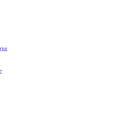
r)
16
7