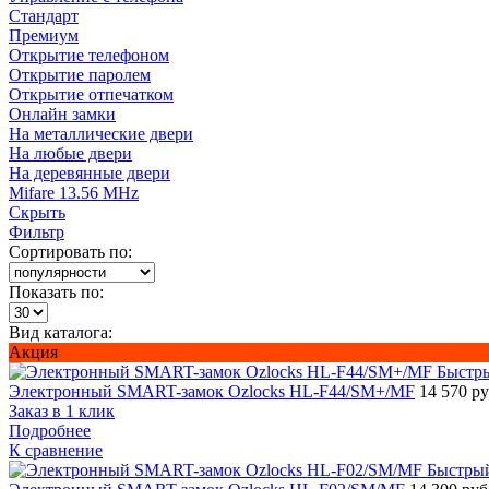
Стандарт
Премиум
Открытие телефоном
Открытие паролем
Открытие отпечатком
Онлайн замки
На металлические двери
На любые двери
На деревянные двери
Mifare 13.56 MHz
Скрыть
Фильтр
Сортировать по:
Показать по:
Вид каталога:
Акция
Быстр
Электронный SMART-замок Ozlocks HL-F44/SM+/MF
14 570 р
Заказ в 1 клик
Подробнее
К сравнение
Быстры