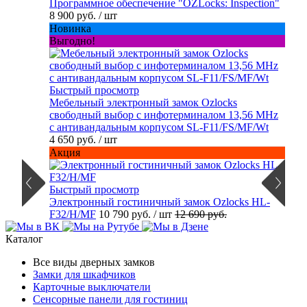
Программное обеспечение "OZLocks: Inspection"
8 900 руб.
/ шт
Новинка
Выгодно!
Быстрый просмотр
Мебельный электронный замок Ozlocks
свободный выбор с инфотерминалом 13,56 MHz
с антивандальным корпусом SL-F11/FS/MF/Wt
4 650 руб.
/ шт
Акция
Быстрый просмотр
Электронный гостиничный замок Ozlocks HL-
F32/H/MF
10 790 руб.
/ шт
12 690 руб.
Каталог
Все виды дверных замков
Замки для шкафчиков
Карточные выключатели
Сенсорные панели для гостиниц