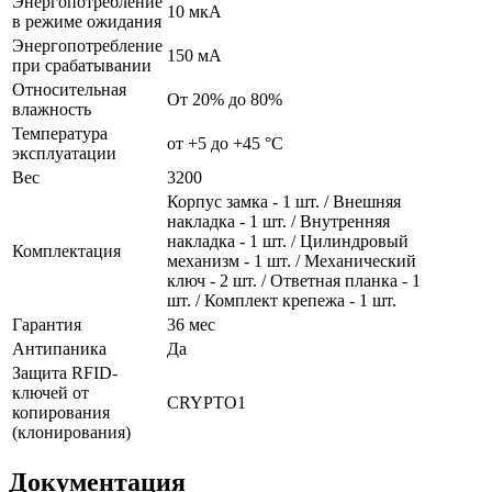
Энергопотребление
10 мкА
в режиме ожидания
Энергопотребление
150 мА
при срабатывании
Относительная
От 20% до 80%
влажность
Температура
от +5 до +45 °С
эксплуатации
Вес
3200
Корпус замка - 1 шт. / Внешняя
накладка - 1 шт. / Внутренняя
накладка - 1 шт. / Цилиндровый
Комплектация
механизм - 1 шт. / Механический
ключ - 2 шт. / Ответная планка - 1
шт. / Комплект крепежа - 1 шт.
Гарантия
36 мес
Антипаника
Да
Защита RFID-
ключей от
CRYPTO1
копирования
(клонирования)
Документация