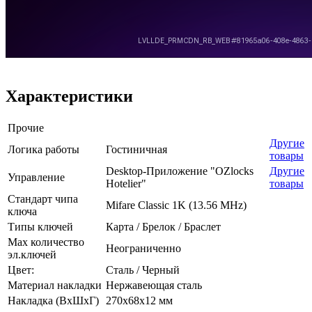
Характеристики
Прочие
Другие
Логика работы
Гостиничная
товары
Desktop-Приложение "OZlocks
Другие
Управление
Hotelier"
товары
Стандарт чипа
Mifare Classic 1K (13.56 MHz)
ключа
Типы ключей
Карта / Брелок / Браслет
Max количество
Неограниченно
эл.ключей
Цвет:
Сталь / Черный
Материал накладки
Нержавеющая сталь
Накладка (ВхШхГ)
270х68х12 мм