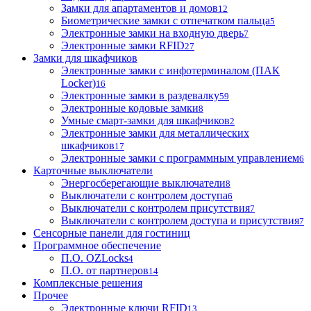
Замки для апартаментов и домов
12
Биометрические замки с отпечатком пальца
5
Электронные замки на входную дверь
7
Электронные замки RFID
27
Замки для шкафчиков
Электронные замки с инфотерминалом (ПАК
Locker)
16
Электронные замки в раздевалку
59
Электронные кодовые замки
8
Умные смарт-замки для шкафчиков
2
Электронные замки для металлических
шкафчиков
17
Электронные замки с программным управлением
6
Карточные выключатели
Энергосберегающие выключатели
8
Выключатели с контролем доступа
6
Выключатели с контролем присутствия
7
Выключатели с контролем доступа и присутствия
7
Сенсорные панели для гостиниц
Программное обеспечение
П.О. OZLocks
4
П.О. от партнеров
14
Комплексные решения
Прочее
Электронные ключи RFID
13