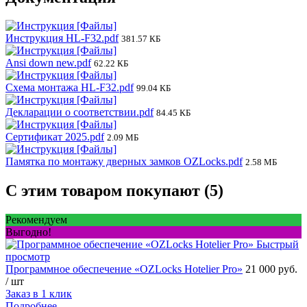
Инструкция HL-F32.pdf
381.57 КБ
Ansi down new.pdf
62.22 КБ
Схема монтажа HL-F32.pdf
99.04 КБ
Декларации о соответствии.pdf
84.45 КБ
Сертификат 2025.pdf
2.09 МБ
Памятка по монтажу дверных замков OZLocks.pdf
2.58 МБ
С этим товаром покупают (5)
Рекомендуем
Выгодно!
Быстрый
просмотр
Программное обеспечение «OZLocks Hotelier Pro»
21 000 руб.
/ шт
Заказ в 1 клик
Подробнее