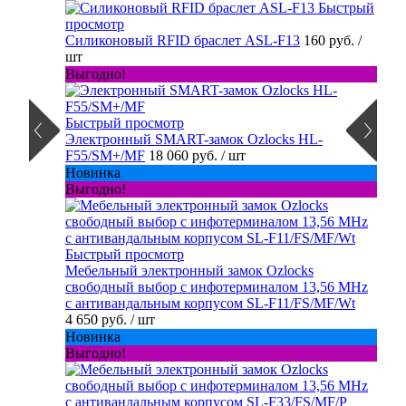
Быстрый
просмотр
Силиконовый RFID браслет ASL-F13
160 руб.
/
шт
Выгодно!
Быстрый просмотр
Электронный SMART-замок Ozlocks HL-
F55/SM+/MF
18 060 руб.
/ шт
Новинка
Выгодно!
Быстрый просмотр
Мебельный электронный замок Ozlocks
свободный выбор с инфотерминалом 13,56 MHz
с антивандальным корпусом SL-F11/FS/MF/Wt
4 650 руб.
/ шт
Новинка
Выгодно!