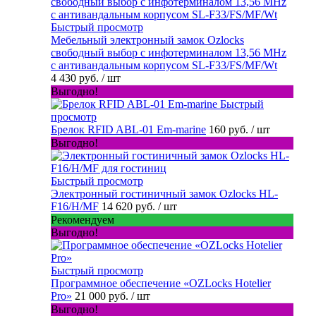
Быстрый просмотр
Мебельный электронный замок Ozlocks
свободный выбор с инфотерминалом 13,56 MHz
с антивандальным корпусом SL-F33/FS/MF/Wt
4 430 руб.
/ шт
Выгодно!
Быстрый
просмотр
Брелок RFID ABL-01 Em-marine
160 руб.
/ шт
Выгодно!
Быстрый просмотр
Электронный гостиничный замок Ozlocks HL-
F16/H/MF
14 620 руб.
/ шт
Рекомендуем
Выгодно!
Быстрый просмотр
Программное обеспечение «OZLocks Hotelier
Pro»
21 000 руб.
/ шт
Выгодно!