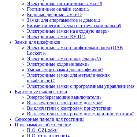
Электронные гостиничные замки
15
Гостиничные онлайн замки
15
Кодовые дверные замки
12
Замки для апартаментов и домов
12
Биометрические замки с отпечатком пальца
5
Электронные замки на входную дверь
7
Электронные замки RFID
27
Замки для шкафчиков
Электронные замки с инфотерминалом (ПАК
Locker)
16
Электронные замки в раздевалку
59
Электронные кодовые замки
8
Умные смарт-замки для шкафчиков
2
Электронные замки для металлических
шкафчиков
17
Электронные замки с программным управлением
6
Карточные выключатели
Энергосберегающие выключатели
8
Выключатели с контролем доступа
6
Выключатели с контролем присутствия
7
Выключатели с контролем доступа и присутствия
7
Сенсорные панели для гостиниц
Программное обеспечение
П.О. OZLocks
4
П.О. от партнеров
14