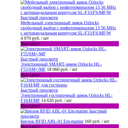
Быстрый просмотр
Мебельный электронный замок Ozlocks
свободный выбор с инфотерминалом 13,56 MHz
с антивандальным корпусом SL-F33/FS/MF/W
4 070 руб.
/ шт
Выгодно!
Быстрый просмотр
Электронный SMART-замок Ozlocks HL-
F55/SM+/MF
18 060 руб.
/ шт
Выгодно!
Быстрый просмотр
Электронный гостиничный замок Ozlocks HL-
F16/H/MF
14 620 руб.
/ шт
Выгодно!
Быстрый
просмотр
Брелок RFID ABL-01 Em-marine
160 руб.
/ шт
Выгодно!