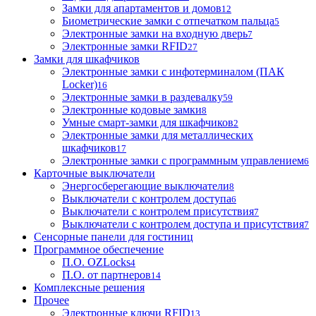
Замки для апартаментов и домов
12
Биометрические замки с отпечатком пальца
5
Электронные замки на входную дверь
7
Электронные замки RFID
27
Замки для шкафчиков
Электронные замки с инфотерминалом (ПАК
Locker)
16
Электронные замки в раздевалку
59
Электронные кодовые замки
8
Умные смарт-замки для шкафчиков
2
Электронные замки для металлических
шкафчиков
17
Электронные замки с программным управлением
6
Карточные выключатели
Энергосберегающие выключатели
8
Выключатели с контролем доступа
6
Выключатели с контролем присутствия
7
Выключатели с контролем доступа и присутствия
7
Сенсорные панели для гостиниц
Программное обеспечение
П.О. OZLocks
4
П.О. от партнеров
14
Комплексные решения
Прочее
Электронные ключи RFID
13