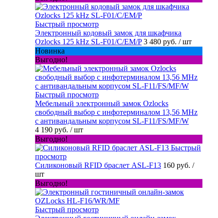
Быстрый просмотр
Электронный кодовый замок для шкафчика
Ozlocks 125 kHz SL-F01/C/EM/P
3 480 руб.
/ шт
Новинка
Выгодно!
Быстрый просмотр
Мебельный электронный замок Ozlocks
свободный выбор с инфотерминалом 13,56 MHz
с антивандальным корпусом SL-F11/FS/MF/W
4 190 руб.
/ шт
Выгодно!
Быстрый
просмотр
Силиконовый RFID браслет ASL-F13
160 руб.
/
шт
Выгодно!
Быстрый просмотр