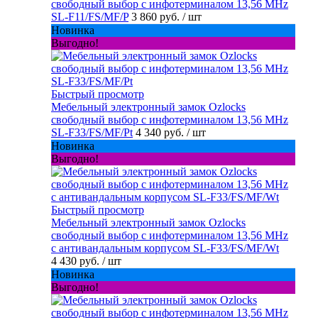
свободный выбор с инфотерминалом 13,56 MHz
SL-F11/FS/MF/P
3 860 руб.
/ шт
Новинка
Выгодно!
Быстрый просмотр
Мебельный электронный замок Ozlocks
свободный выбор с инфотерминалом 13,56 MHz
SL-F33/FS/MF/Pt
4 340 руб.
/ шт
Новинка
Выгодно!
Быстрый просмотр
Мебельный электронный замок Ozlocks
свободный выбор с инфотерминалом 13,56 MHz
с антивандальным корпусом SL-F33/FS/MF/Wt
4 430 руб.
/ шт
Новинка
Выгодно!