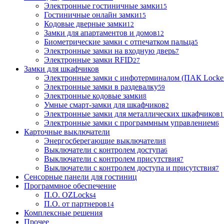
Электронные гостиничные замки
15
Гостиничные онлайн замки
15
Кодовые дверные замки
12
Замки для апартаментов и домов
12
Биометрические замки с отпечатком пальца
5
Электронные замки на входную дверь
7
Электронные замки RFID
27
Замки для шкафчиков
Электронные замки с инфотерминалом (ПАК Locke
Электронные замки в раздевалку
59
Электронные кодовые замки
8
Умные смарт-замки для шкафчиков
2
Электронные замки для металлических шкафчиков
1
Электронные замки с программным управлением
6
Карточные выключатели
Энергосберегающие выключатели
8
Выключатели с контролем доступа
6
Выключатели с контролем присутствия
7
Выключатели с контролем доступа и присутствия
7
Сенсорные панели для гостиниц
Программное обеспечение
П.О. OZLocks
4
П.О. от партнеров
14
Комплексные решения
Прочее