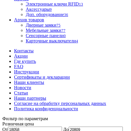
Электронные ключи RFID
13
Аксессуары
9
Доп. оборудование
36
Архив товаров
Дверные замки
75
Мебельные замки
77
Сенсорные панели
0
Карточные выключатели
4
Контакты
Акции
Где купить
FAQ
Инструкции
Сертификаты и декларации
Наши клиенты
Новости
Статьи
Наши партнеры
Согласие на обработку персональных данных
Политика конфиденциальности
Фильтр по параметрам
Розничная цена
От
До