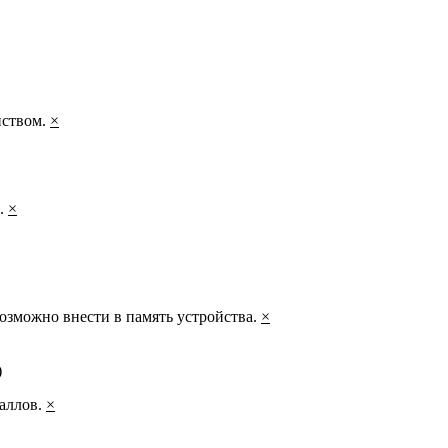
йством.
×
а.
×
озможно внести в память устройства.
×
)
таллов.
×