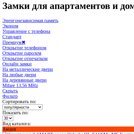
Замки для апартаментов и до
Энергонезависимая память
Эконом
Управление с телефона
Стандарт
Премиум
✖
Открытие телефоном
Открытие паролем
Открытие отпечатком
Онлайн замки
На металлические двери
На любые двери
На деревянные двери
Mifare 13.56 MHz
Скрыть
Фильтр
Сортировать по:
Показать по:
Вид каталога:
Акция