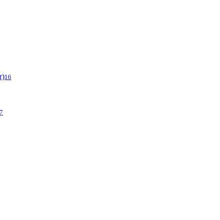
r)
16
7