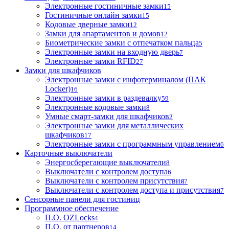
Электронные гостиничные замки
15
Гостиничные онлайн замки
15
Кодовые дверные замки
12
Замки для апартаментов и домов
12
Биометрические замки с отпечатком пальца
5
Электронные замки на входную дверь
7
Электронные замки RFID
27
Замки для шкафчиков
Электронные замки с инфотерминалом (ПАК
Locker)
16
Электронные замки в раздевалку
59
Электронные кодовые замки
8
Умные смарт-замки для шкафчиков
2
Электронные замки для металлических
шкафчиков
17
Электронные замки с программным управлением
6
Карточные выключатели
Энергосберегающие выключатели
8
Выключатели с контролем доступа
6
Выключатели с контролем присутствия
7
Выключатели с контролем доступа и присутствия
7
Сенсорные панели для гостиниц
Программное обеспечение
П.О. OZLocks
4
П.О. от партнеров
14