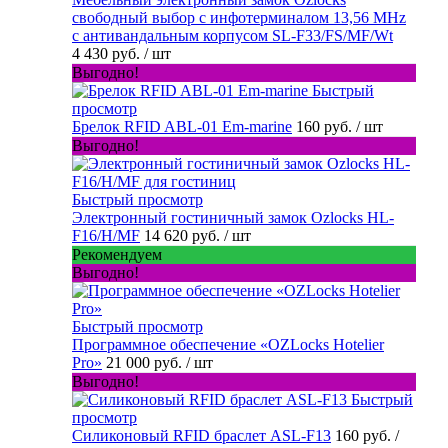
свободный выбор с инфотерминалом 13,56 MHz
с антивандальным корпусом SL-F33/FS/MF/Wt
4 430 руб.
/ шт
Выгодно!
Быстрый
просмотр
Брелок RFID ABL-01 Em-marine
160 руб.
/ шт
Выгодно!
Быстрый просмотр
Электронный гостиничный замок Ozlocks HL-
F16/H/MF
14 620 руб.
/ шт
Рекомендуем
Выгодно!
Быстрый просмотр
Программное обеспечение «OZLocks Hotelier
Pro»
21 000 руб.
/ шт
Выгодно!
Быстрый
просмотр
Силиконовый RFID браслет ASL-F13
160 руб.
/