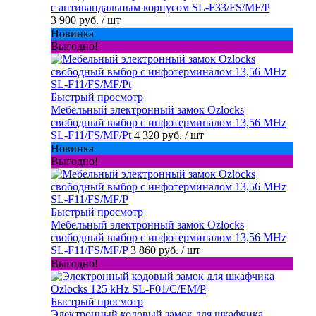
с антивандальным корпусом SL-F33/FS/MF/P
3 900 руб.
/ шт
Новинка
Выгодно!
Быстрый просмотр
Мебельный электронный замок Ozlocks
свободный выбор с инфотерминалом 13,56 MHz
SL-F11/FS/MF/Pt
4 320 руб.
/ шт
Новинка
Выгодно!
Быстрый просмотр
Мебельный электронный замок Ozlocks
свободный выбор с инфотерминалом 13,56 MHz
SL-F11/FS/MF/P
3 860 руб.
/ шт
Выгодно!
Быстрый просмотр
Электронный кодовый замок для шкафчика