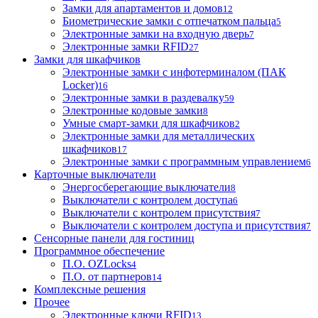
Замки для апартаментов и домов
12
Биометрические замки с отпечатком пальца
5
Электронные замки на входную дверь
7
Электронные замки RFID
27
Замки для шкафчиков
Электронные замки с инфотерминалом (ПАК
Locker)
16
Электронные замки в раздевалку
59
Электронные кодовые замки
8
Умные смарт-замки для шкафчиков
2
Электронные замки для металлических
шкафчиков
17
Электронные замки с программным управлением
6
Карточные выключатели
Энергосберегающие выключатели
8
Выключатели с контролем доступа
6
Выключатели с контролем присутствия
7
Выключатели с контролем доступа и присутствия
7
Сенсорные панели для гостиниц
Программное обеспечение
П.О. OZLocks
4
П.О. от партнеров
14
Комплексные решения
Прочее
Электронные ключи RFID
13