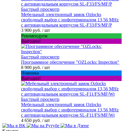
Быстрый просмотр
Мебельный электронный замок Ozlocks
свободный выбор с инфотерминалом 13,56 MHz
с антивандальным корпусом SL-F33/FS/MF/P
3 900 руб.
/ шт
Рекомендуем
Выгодно!
Быстрый просмотр
Программное обеспечение "OZLocks: Inspection"
8 900 руб.
/ шт
Новинка
Выгодно!
Быстрый просмотр
Мебельный электронный замок Ozlocks
свободный выбор с инфотерминалом 13,56 MHz
с антивандальным корпусом SL-F11/FS/MF/Wt
4 650 руб.
/ шт
Каталог