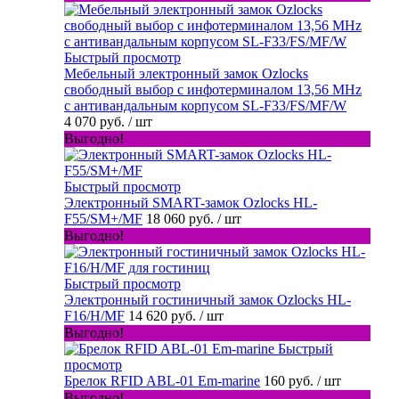
Быстрый просмотр
Мебельный электронный замок Ozlocks
свободный выбор с инфотерминалом 13,56 MHz
с антивандальным корпусом SL-F33/FS/MF/W
4 070 руб.
/ шт
Выгодно!
Быстрый просмотр
Электронный SMART-замок Ozlocks HL-
F55/SM+/MF
18 060 руб.
/ шт
Выгодно!
Быстрый просмотр
Электронный гостиничный замок Ozlocks HL-
F16/H/MF
14 620 руб.
/ шт
Выгодно!
Быстрый
просмотр
Брелок RFID ABL-01 Em-marine
160 руб.
/ шт
Выгодно!