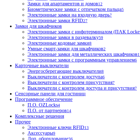
Замки для апартаментов и домов
12
Биометрические замки с отпечатком пальца
5
Электронные замки на входную дверь
7
Электронные замки RFID
27
Замки для шкафчиков
Электронные замки с инфотерминалом (ПАК Locke
Электронные замки в раздевалку
59
Электронные кодовые замки
8
Умные смарт-замки для шкафчиков
2
Электронные замки для металлических шкафчиков
1
Электронные замки с программным управлением
6
Карточные выключатели
Энергосберегающие выключатели
8
Выключатели с контролем доступа
6
Выключатели с контролем присутствия
7
Выключатели с контролем доступа и присутствия
7
Сенсорные панели для гостиниц
Программное обеспечение
П.О. OZLocks
4
П.О. от партнеров
14
Комплексные решения
Прочее
Электронные ключи RFID
13
Аксессуары
9
Доп. оборудование
36