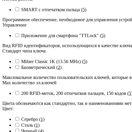
SMART с отпечатком пальца
(5)
Программное обеспечение, необходимое для управления устро
Управление
Приложение для смартфона "TTLock"
(5)
Вид RFID идентификаторов, использующихся в качестве ключ
Стандарт чипа ключа
Mifare Classic 1K (13.56 MHz)
(5)
Биометрический
(2)
Максимальное количество пользовательских ключей, которые в
Max количество эл.ключей
200 RFID-меток, 200 отпечатков пальцев, 150 кодов
(5
Цвета обозначаются как стандартно, так и наименованиями ме
Цвет:
Серебро
(1)
Сталь
(1)
Черный
(4)