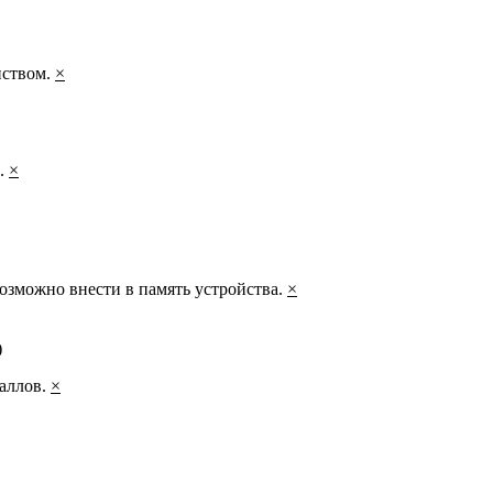
йством.
×
а.
×
озможно внести в память устройства.
×
)
таллов.
×