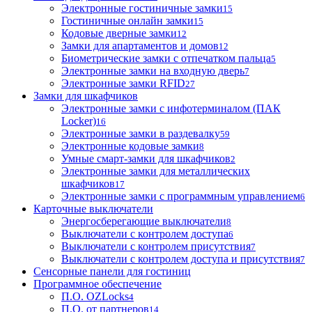
Электронные гостиничные замки
15
Гостиничные онлайн замки
15
Кодовые дверные замки
12
Замки для апартаментов и домов
12
Биометрические замки с отпечатком пальца
5
Электронные замки на входную дверь
7
Электронные замки RFID
27
Замки для шкафчиков
Электронные замки с инфотерминалом (ПАК
Locker)
16
Электронные замки в раздевалку
59
Электронные кодовые замки
8
Умные смарт-замки для шкафчиков
2
Электронные замки для металлических
шкафчиков
17
Электронные замки с программным управлением
6
Карточные выключатели
Энергосберегающие выключатели
8
Выключатели с контролем доступа
6
Выключатели с контролем присутствия
7
Выключатели с контролем доступа и присутствия
7
Сенсорные панели для гостиниц
Программное обеспечение
П.О. OZLocks
4
П.О. от партнеров
14