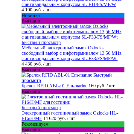
с антивандальным корпусом SL-F11/FS/MF/W
4 190 руб.
/ шт
Новинка
Выгодно!
Быстрый просмотр
Мебельный электронный замок Ozlocks
свободный выбор с инфотерминалом 13,56 MHz
с антивандальным корпусом SL-F33/FS/MF/Wt
4 430 руб.
/ шт
Выгодно!
Быстрый
просмотр
Брелок RFID ABL-01 Em-marine
160 руб.
/ шт
Выгодно!
Быстрый просмотр
Электронный гостиничный замок Ozlocks HL-
F16/H/MF
14 620 руб.
/ шт
Рекомендуем
Выгодно!