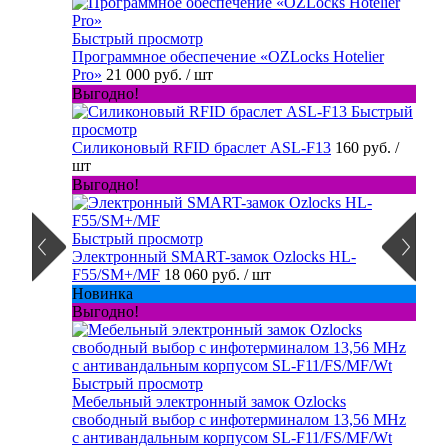
Быстрый просмотр
Программное обеспечение «OZLocks Hotelier
Pro»
21 000 руб.
/ шт
Выгодно!
Быстрый
просмотр
Силиконовый RFID браслет ASL-F13
160 руб.
/
шт
Выгодно!
Быстрый просмотр
Электронный SMART-замок Ozlocks HL-
F55/SM+/MF
18 060 руб.
/ шт
Новинка
Выгодно!
Быстрый просмотр
Мебельный электронный замок Ozlocks
свободный выбор с инфотерминалом 13,56 MHz
с антивандальным корпусом SL-F11/FS/MF/Wt